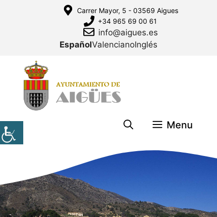
Saltar
Carrer Mayor, 5 - 03569 Aigues
al
+34 965 69 00 61
contenido
info@aigues.es
Español
Valenciano
Inglés
Menu