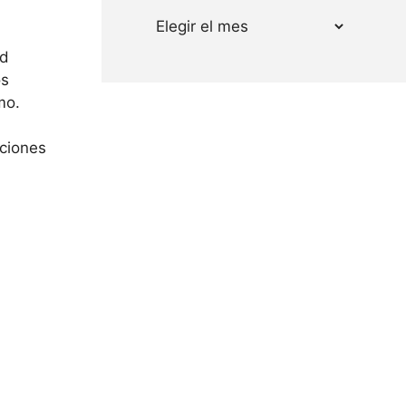
Archivos
ad
os
mo.
cciones