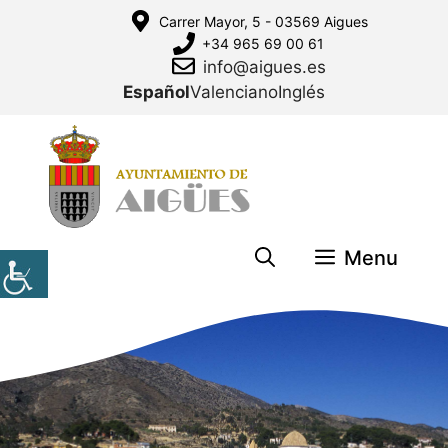
Saltar
Carrer Mayor, 5 - 03569 Aigues
al
+34 965 69 00 61
contenido
info@aigues.es
Español
Valenciano
Inglés
Menu