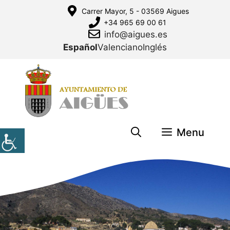
Saltar
Carrer Mayor, 5 - 03569 Aigues
al
+34 965 69 00 61
contenido
info@aigues.es
Español
Valenciano
Inglés
Menu