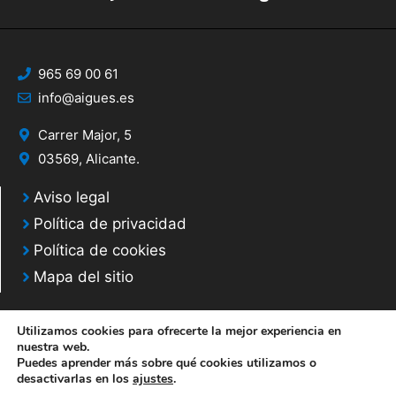
965 69 00 61
info@aigues.es
Carrer Major, 5
03569, Alicante.
Aviso legal
Política de privacidad
Política de cookies
Mapa del sitio
Utilizamos cookies para ofrecerte la mejor experiencia en
nuestra web.
Puedes aprender más sobre qué cookies utilizamos o
© 2020 Web desarrollada por el Servicio de Informática de Diputación de
desactivarlas en los
ajustes
.
Alicante