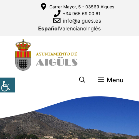
Saltar
Carrer Mayor, 5 - 03569 Aigues
al
+34 965 69 00 61
contenido
info@aigues.es
Español
Valenciano
Inglés
Menu