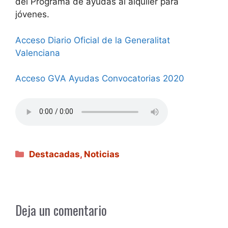
del Programa de ayudas al alquiler para
jóvenes.
Acceso Diario Oficial de la Generalitat
Valenciana
Acceso GVA Ayudas Convocatorias 2020
Categorías
Destacadas
,
Noticias
Deja un comentario