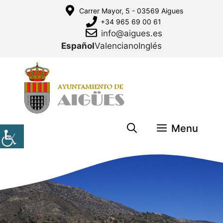
Saltar
Carrer Mayor, 5 - 03569 Aigues
al
+34 965 69 00 61
contenido
info@aigues.es
Español
Valenciano
Inglés
Menu