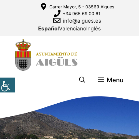
Saltar
Carrer Mayor, 5 - 03569 Aigues
al
+34 965 69 00 61
contenido
info@aigues.es
Español
Valenciano
Inglés
Menu