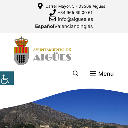
Saltar
Carrer Mayor, 5 - 03569 Aigues
al
+34 965 69 00 61
contenido
info@aigues.es
Español
Valenciano
Inglés
Menu